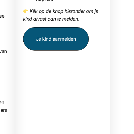
Klik op de knop hieronder om je
ee
kind alvast aan te melden.
Je kind aanmelden
van
r
en
ders