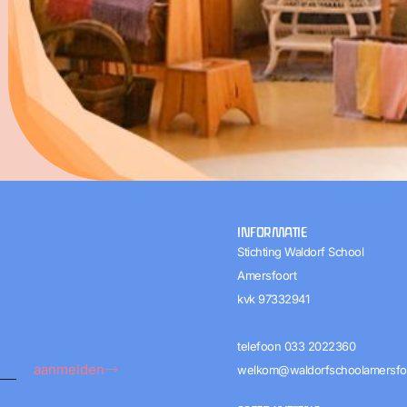
INFORMATIE
Stichting Waldorf School
Amersfoort
kvk 97332941
telefoon 033 2022360​
aanmelden
welkom@waldorfschoolamersfoo